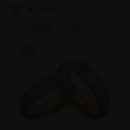
8 Item(s)
Sort By
Show
SALE!