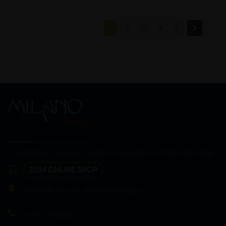
1
2
3
4
5
...Excellence in praxis, Quality in beauty. Since the beginning.
ZUM ONLINE SHOP
Kölnerstr. 96-100, 41539 Dormagen
02133 / 450692