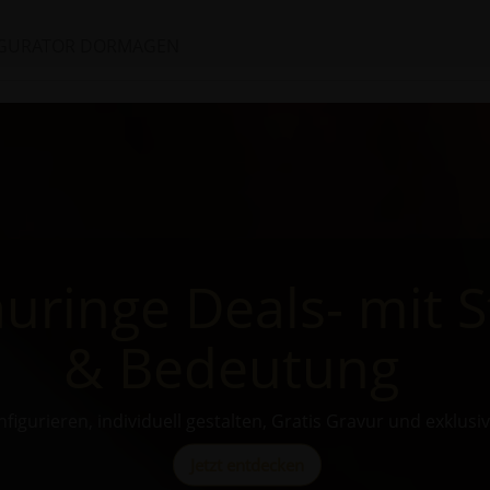
IGURATOR DORMAGEN
uringe Deals- mit St
& Bedeutung
onfigurieren, individuell gestalten, Gratis Gravur und exklusi
Jetzt entdecken