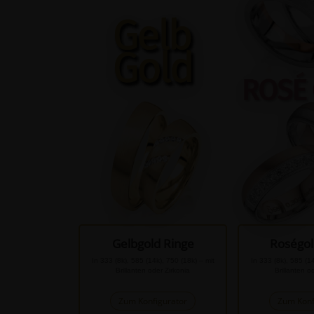
Gelbgold Ringe
Roségol
In 333 (8k), 585 (14k), 750 (18k) – mit
In 333 (8k), 585 (14
Brillanten oder Zirkonia
Brillanten o
Zum Konfigurator
Zum Konf