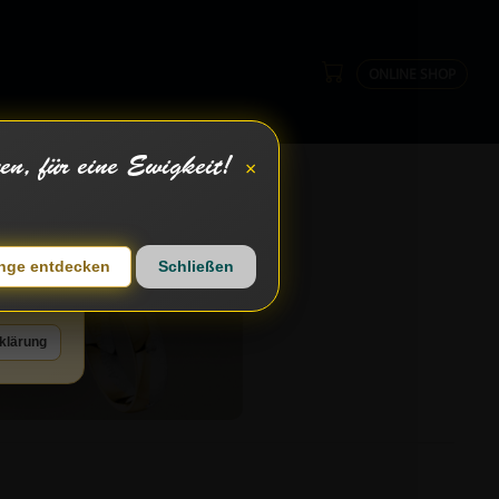
ONLINE SHOP
×
en, für eine Ewigkeit!
×
enn Sie
inge entdecken
Schließen
e auf
klärung