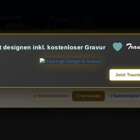
LDKAUF.DE
SERVICE
Trau
t designen inkl. kostenloser Gravur
e-Einstellungen
site verwendet SitzungsCookies (Erinnerungsvermögen für Website und Server)
ßlich Google Analytics-Cookies, um Ihnen die bestmögliche Erfahrung zu bieten. W
Jetzt Traur
es akzeptieren möchten, um direkt unsere Website besuchen zu können, klicken Si
n“. Details finden Sie in unserer
Datenschutzerklärung
.
Nicht zustimmen
Verstanden
Datenschutzer