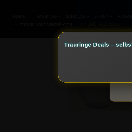
HOME
TRAURINGE
SCHMUCK
UHREN
ALTGO
ONLINE SALE DEALS
TRAURINGKONFIGURATOR
Trauringe Deals – selbs
Cooki
Diese Web
einschlie
die Cooki
„Verstande